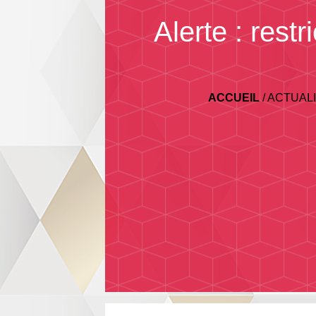
Alerte : rest
ACCUEIL
/
ACTUAL