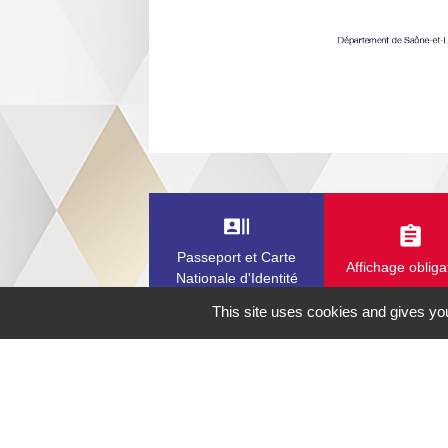
recent_actors
assignment
Passeport et Carte
Affichage obliga
Nationale d'Identité
This site uses cookies and gives you
Contacts
Commune de la Chapelle-de-Guinchay