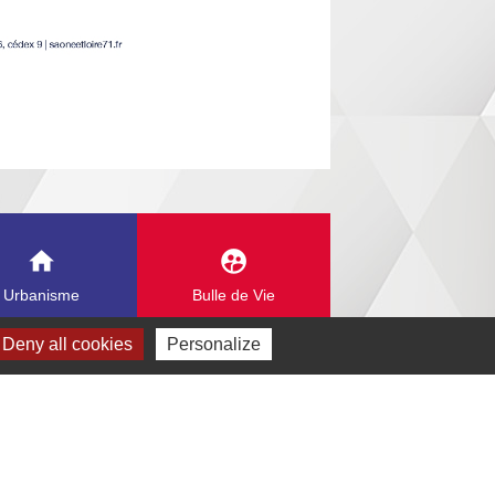
home
supervised_user_circle
Urbanisme
Bulle de Vie
Deny all cookies
Personalize
enaires