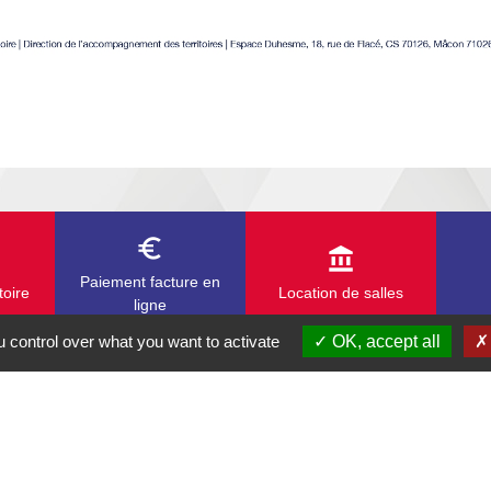
euro_symbol
account_balance
Paiement facture en
toire
Location de salles
ligne
 control over what you want to activate
OK, accept all
Part