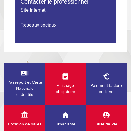
Contacter le professionnel
Site Internet
-
Réseaux sociaux
-
recent_actors
assignment
euro_symbol
Passeport et Carte
Affichage
Paiement facture
Nationale
obligatoire
en ligne
d'Identité
account_balance
home
supervised_user_circle
Location de salles
Urbanisme
Bulle de Vie