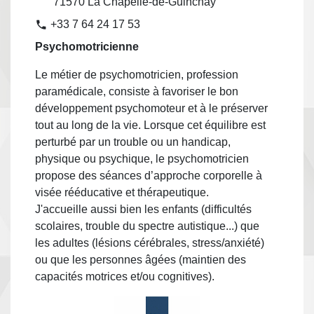
71570 La Chapelle-de-Guinchay
+33 7 64 24 17 53
phone
Psychomotricienne
Le métier de psychomotricien, profession
paramédicale, consiste à favoriser le bon
développement psychomoteur et à le préserver
tout au long de la vie. Lorsque cet équilibre est
perturbé par un trouble ou un handicap,
physique ou psychique, le psychomotricien
propose des séances d’approche corporelle à
visée rééducative et thérapeutique.
J'accueille aussi bien les enfants (difficultés
scolaires, trouble du spectre autistique...) que
les adultes (lésions cérébrales, stress/anxiété)
ou que les personnes âgées (maintien des
capacités motrices et/ou cognitives).