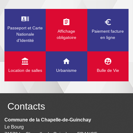
recent_actors
assignment
euro_symbol
Passeport et Carte
Affichage
Paiement facture
Nationale
obligatoire
en ligne
d'Identité
account_balance
home
supervised_user_circle
Location de salles
Urbanisme
Bulle de Vie
Contacts
Commune de la Chapelle-de-Guinchay
Le Bourg