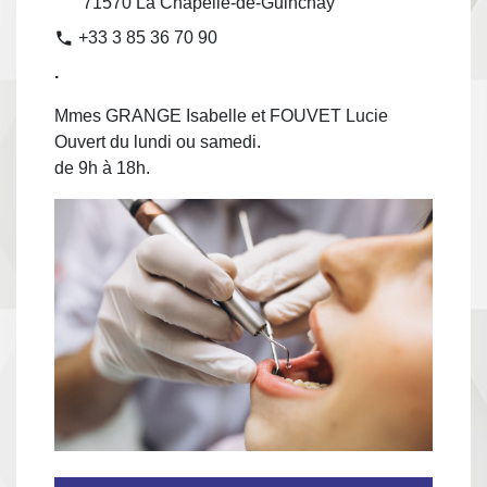
71570 La Chapelle-de-Guinchay
+33 3 85 36 70 90
phone
.
Mmes GRANGE Isabelle et FOUVET Lucie
Ouvert du lundi ou samedi.
de 9h à 18h.