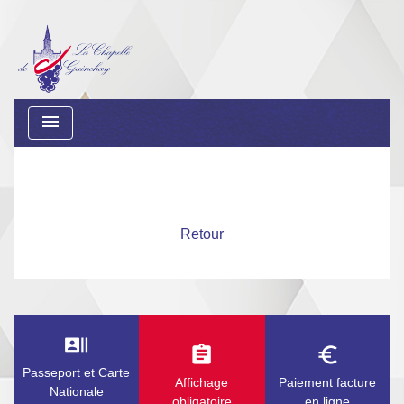
menu
Retour
recent_actors
assignment
euro_symbol
Passeport et Carte
Affichage
Paiement facture
Nationale
obligatoire
en ligne