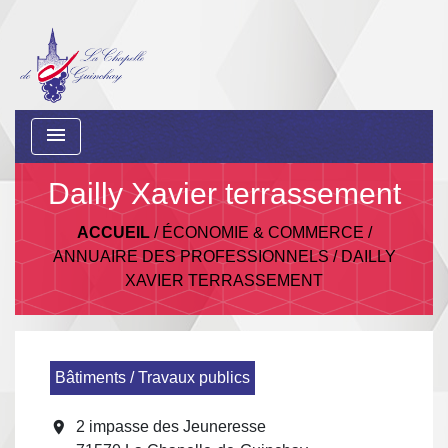
menu
Dailly Xavier terrassement
ACCUEIL
/
ÉCONOMIE & COMMERCE
/
ANNUAIRE DES PROFESSIONNELS
/
DAILLY
XAVIER TERRASSEMENT
Bâtiments / Travaux publics
location_on
2 impasse des Jeuneresse