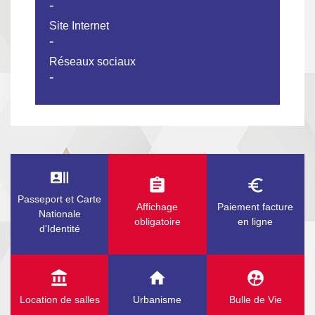
-
Site Internet
-
Réseaux sociaux
-
recent_actors
assignment
euro_symbol
Passeport et Carte
Affichage
Paiement facture
Nationale
obligatoire
en ligne
d'Identité
account_balance
home
supervised_user_circle
Location de salles
Urbanisme
Bulle de Vie