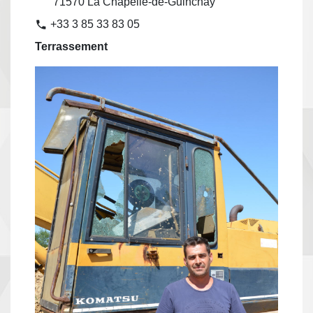
71570 La Chapelle-de-Guinchay
+33 3 85 33 83 05
phone
Terrassement