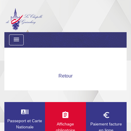
menu
Retour
recent_actors
assignment
euro_symbol
Passeport et Carte
Affichage
Paiement facture
Nationale
obligatoire
en ligne