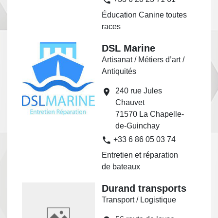
Éducation Canine toutes
races
DSL Marine
Artisanat / Métiers d’art /
Antiquités
240 rue Jules
location_on
Chauvet
71570 La Chapelle-
de-Guinchay
phone
+33 6 86 05 03 74
Entretien et réparation
de bateaux
Durand transports
Transport / Logistique