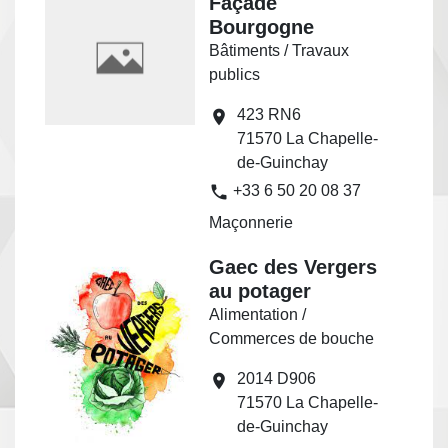
Façade
Bourgogne
Bâtiments / Travaux
publics
423 RN6
location_on
71570 La Chapelle-
de-Guinchay
phone
+33 6 50 20 08 37
Maçonnerie
Gaec des Vergers
au potager
Alimentation /
Commerces de bouche
2014 D906
location_on
71570 La Chapelle-
de-Guinchay