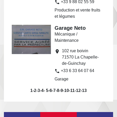
phone
+33 9 88 02 55 59
Production et vente fruits
et légumes
Garage Neto
Mécanique /
Maintenance
102 rue boivin
location_on
71570 La Chapelle-
de-Guinchay
phone
+33 6 33 64 07 64
Garage
1
-2
-3
-4
-
5
-6
-7
-8
-9
-10
-11
-12
-13