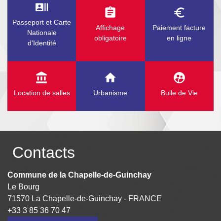
recent_actors
assignment
euro_symbol
Passeport et Carte
Affichage
Paiement facture
Nationale
obligatoire
en ligne
d'Identité
account_balance
home
supervised_user_circle
Location de salles
Urbanisme
Bulle de Vie
Contacts
Commune de la Chapelle-de-Guinchay
Le Bourg
71570 La Chapelle-de-Guinchay - FRANCE
+33 3 85 36 70 47