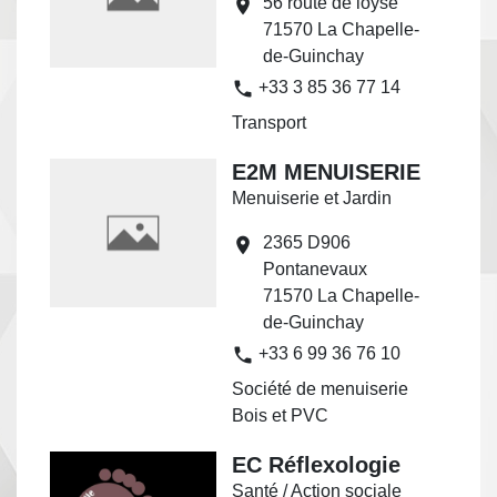
56 route de loyse
location_on
71570 La Chapelle-
de-Guinchay
phone
+33 3 85 36 77 14
Transport
E2M MENUISERIE
Menuiserie et Jardin
2365 D906
location_on
Pontanevaux
71570 La Chapelle-
de-Guinchay
phone
+33 6 99 36 76 10
Société de menuiserie
Bois et PVC
EC Réflexologie
Santé / Action sociale