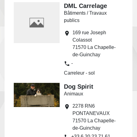
DML Carrelage
Bâtiments / Travaux
publics
169 rue Joseph
location_on
Colassot
71570 La Chapelle-
de-Guinchay
phone
-
Carreleur - sol
Dog Spirit
Animaux
2278 RN6
location_on
PONTANEVAUX
71570 La Chapelle-
de-Guinchay
phone
+33 6 20 23 71 61