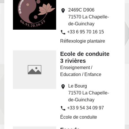
2469C D906
location_on
71570 La Chapelle-
de-Guinchay
phone
+33 6 95 70 16 15
Réflexologie plantaire
Ecole de conduite
3 rivières
Enseignement /
Education / Enfance
Le Bourg
location_on
71570 La Chapelle-
de-Guinchay
phone
+33 9 54 34 09 97
École de conduite