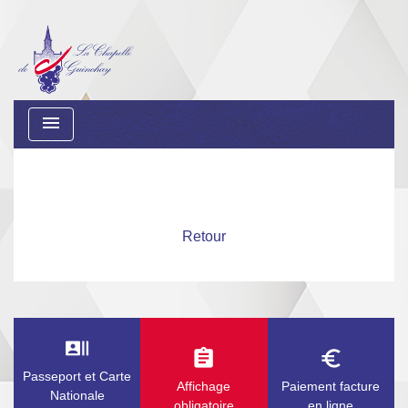
menu
Retour
recent_actors
assignment
euro_symbol
Passeport et Carte
Affichage
Paiement facture
Nationale
obligatoire
en ligne